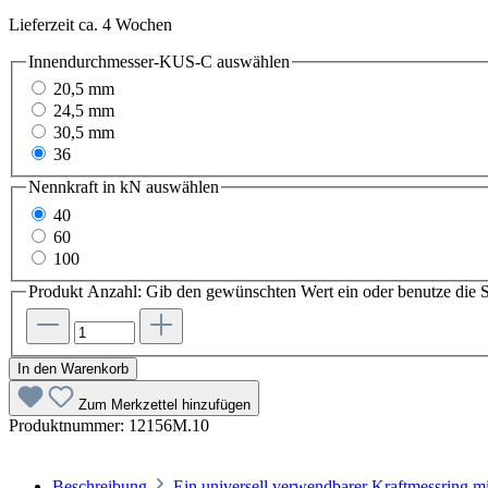
Lieferzeit ca. 4 Wochen
Innendurchmesser-KUS-C
auswählen
20,5 mm
24,5 mm
30,5 mm
36
Nennkraft in kN
auswählen
40
60
100
Produkt Anzahl: Gib den gewünschten Wert ein oder benutze die S
In den Warenkorb
Zum Merkzettel hinzufügen
Produktnummer:
12156M.10
Beschreibung
Ein universell verwendbarer Kraftmessring m