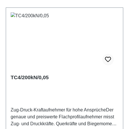
beide Richtungen belastet werden. Für
Zugkrafteinleitung mit hohen
Genauigkeitsanforderungen sollte unbedingt die
angebotene Gegenplatte verwendet werden. Weitere
im Datenblatt dargestellte Krafteinleitungsteile sowie
die Genauigkeitsklasse 0,5 nach ISO 376 erhalten
Sie auf Anfrage. Der Sensor wird mit
Kalibrierzertifikat in Druckrichtung geliefert.
Datenblatt
TC4/200kN/0,05
Zug-Druck-Kraftaufnehmer für hohe AnsprücheDer
genaue und preiswerte Flachprofilaufnehmer misst
Zug- und Druckkräfte. Querkräfte und Biegemomente