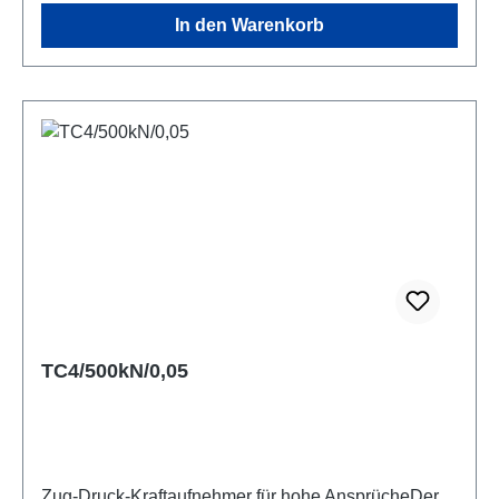
Um bei einer hohe Anzahl von Lastzyklen dauerfest
In den Warenkorb
zu sein, sollte er bis max. 70% der Nennlast in eine
Kraftrichtung und bis max. 50% der Nennlast in
beide Richtungen belastet werden. Für
Zugkrafteinleitung mit hohen
Genauigkeitsanforderungen sollte unbedingt die
angebotene Gegenplatte verwendet werden. Weitere
im Datenblatt dargestellte Krafteinleitungsteile sowie
die Genauigkeitsklasse 0,5 nach ISO 376 erhalten
Sie auf Anfrage. Der Sensor wird mit
Kalibrierzertifikat in Druckrichtung geliefert.
Datenblatt
TC4/500kN/0,05
Zug-Druck-Kraftaufnehmer für hohe AnsprücheDer