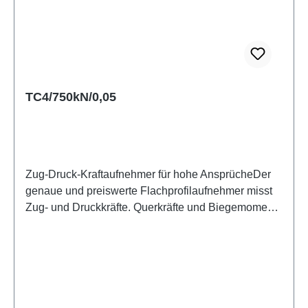
die Genauigkeitsklasse 0,5 nach ISO 376 erhalten
Sie auf Anfrage. Der Sensor wird mit
Kalibrierzertifikat in Druckrichtung geliefert.
Datenblatt
TC4/750kN/0,05
Zug-Druck-Kraftaufnehmer für hohe AnsprücheDer
genaue und preiswerte Flachprofilaufnehmer misst
Zug- und Druckkräfte. Querkräfte und Biegemomente
kann er aufgrund seiner aufwendigen Bauform sehr
gut kompensieren. Der TC4 erreicht die Klasse 1
nach ISO 376 und ist somit sogar als Kalibriernormal
für Materialprüfmaschinen geeignet. Er kann
idealerweise in Materialprüfmaschinen, in
Prüfständen aller Art, aber auch für die Kraftmessung