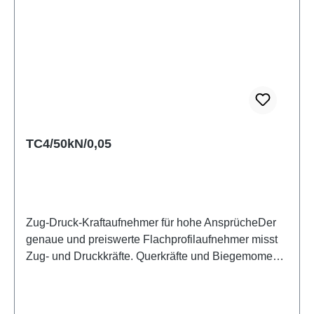
angebotene Gegenplatte verwendet werden. Weitere
im Datenblatt dargestellte Krafteinleitungsteile sowie
die Genauigkeitsklasse 0,5 nach ISO 376 erhalten
Sie auf Anfrage. Der Sensor wird mit
Kalibrierzertifikat in Druckrichtung geliefert.
Datenblatt
TC4/50kN/0,05
Zug-Druck-Kraftaufnehmer für hohe AnsprücheDer
genaue und preiswerte Flachprofilaufnehmer misst
Zug- und Druckkräfte. Querkräfte und Biegemomente
kann er aufgrund seiner aufwendigen Bauform sehr
gut kompensieren. Der TC4 erreicht die Klasse 1
nach ISO 376 und ist somit sogar als Kalibriernormal