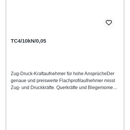
Sie auf Anfrage. Der Sensor wird mit
Kalibrierzertifikat in Druckrichtung geliefert.
Datenblatt
TC4/10kN/0,05
Zug-Druck-Kraftaufnehmer für hohe AnsprücheDer
genaue und preiswerte Flachprofilaufnehmer misst
Zug- und Druckkräfte. Querkräfte und Biegemomente
kann er aufgrund seiner aufwendigen Bauform sehr
gut kompensieren. Der TC4 erreicht die Klasse 1
nach ISO 376 und ist somit sogar als Kalibriernormal
für Materialprüfmaschinen geeignet. Er kann
idealerweise in Materialprüfmaschinen, in
Prüfständen aller Art, aber auch für die Kraftmessung