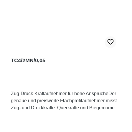
angebotene Gegenplatte verwendet werden. Weitere
im Datenblatt dargestellte Krafteinleitungsteile sowie
die Genauigkeitsklasse 0,5 nach ISO 376 erhalten
Sie auf Anfrage. Der Sensor wird mit
Kalibrierzertifikat in Druckrichtung geliefert.
Datenblatt
TC4/2MN/0,05
Zug-Druck-Kraftaufnehmer für hohe AnsprücheDer
genaue und preiswerte Flachprofilaufnehmer misst
Zug- und Druckkräfte. Querkräfte und Biegemomente
kann er aufgrund seiner aufwendigen Bauform sehr
gut kompensieren. Der TC4 erreicht die Klasse 1
nach ISO 376 und ist somit sogar als Kalibriernormal