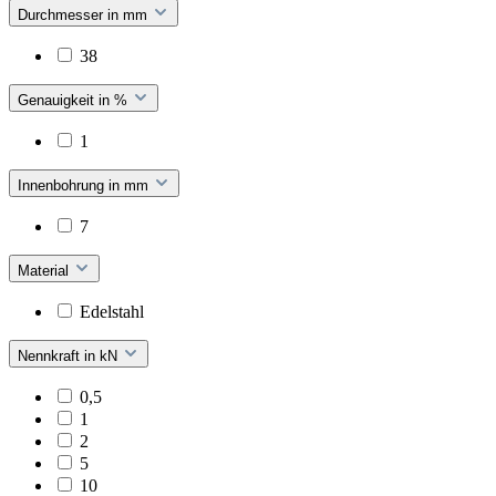
Durchmesser in mm
38
Genauigkeit in %
1
Innenbohrung in mm
7
Material
Edelstahl
Nennkraft in kN
0,5
1
2
5
10