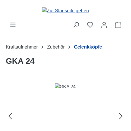
Zum Hauptinhalt springen
Ware
Kraftaufnehmer
Zubehör
Gelenkköpfe
GKA 24
Bildergalerie überspringen