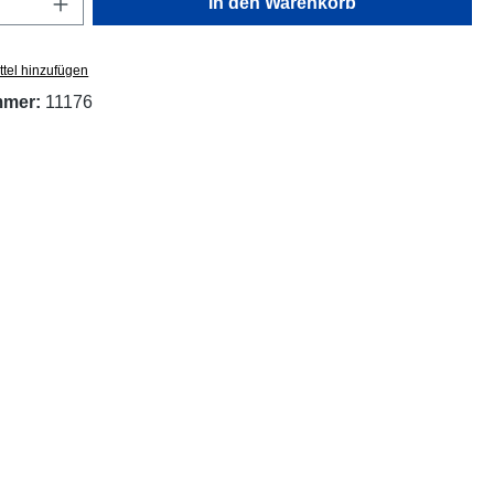
In den Warenkorb
tel hinzufügen
mmer:
11176