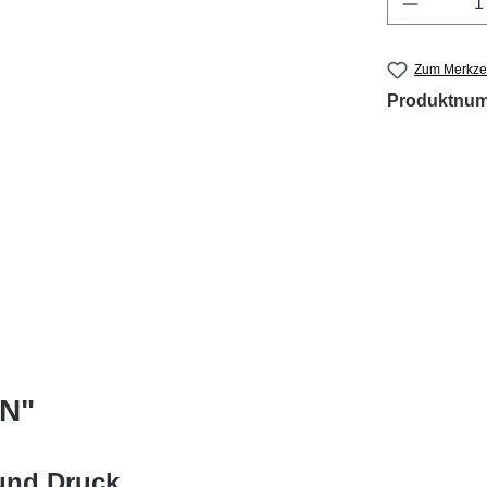
Zum Merkzet
Produktnu
0N"
und Druck