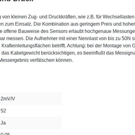
 von kleinen Zug- und Druckkräften, wie z.B. für Wechsellaste
 zum Einsatz. Die Kombination aus geringem Preis und hoher 
ie offene Bauweise des Sensors erlaubt hochgenaue Messungen
rbar messen. Die Aufnehmer mit einer Nennlast von bis zu 50N 
 Krafteinleitungsflächen betrifft. Achtung: bei der Montage vo
e das Kabelgewicht berücksichtigen, es beeinflußt das Messigna
 Messergebnis verfälschen können.
2mV/V
52
Ja
0,05