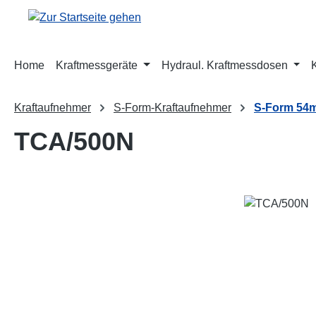
m Hauptinhalt springen
Zur Suche springen
Zur Hauptnavigation springen
Home
Kraftmessgeräte
Hydraul. Kraftmessdosen
Kraftaufnehmer
S-Form-Kraftaufnehmer
S-Form 54
TCA/500N
Bildergalerie überspringen