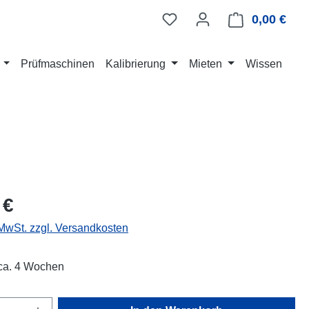
0,00 €
Ware
Prüfmaschinen
Kalibrierung
Mieten
Wissen
eis:
 €
 MwSt. zzgl. Versandkosten
 ca. 4 Wochen
Anzahl: Gib den gewünschten Wert ein oder