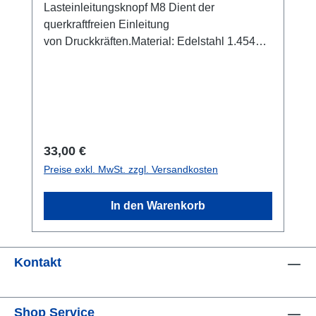
Lasteinleitungsknopf M8 Dient der
querkraftfreien Einleitung
von Druckkräften.Material: Edelstahl 1.4542
gehärtet auf 42 HRCHöhe eingeschraubt: 8
mm.
Regulärer Preis:
33,00 €
Preise exkl. MwSt. zzgl. Versandkosten
In den Warenkorb
Kontakt
Shop Service