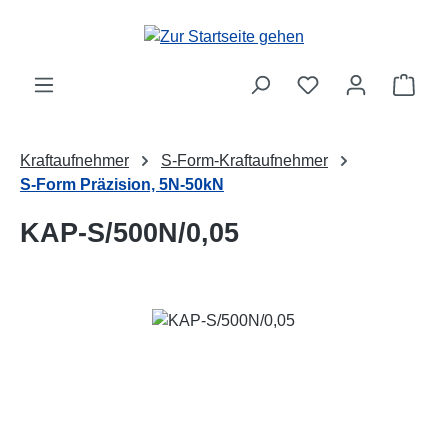
Zum Hauptinhalt springen
Ware
Kraftaufnehmer
S-Form-Kraftaufnehmer
S-Form Präzision, 5N-50kN
KAP-S/500N/0,05
Bildergalerie überspringen