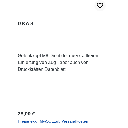
GKA 8
Gelenkkopf M8 Dient der querkraftfreien
Einleitung von Zug-, aber auch von
Druckkräften.Datenblatt
Regulärer Preis:
28,00 €
Preise exkl. MwSt. zzgl. Versandkosten