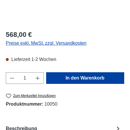
Regulärer Preis:
568,00 €
Preise exkl. MwSt. zzgl. Versandkosten
Lieferzeit 1-2 Wochen
Produkt Anzahl: Gib den gewünschten Wert e
In den Warenkorb
Zum Merkzettel hinzufügen
Produktnummer:
10050
Beschreibung