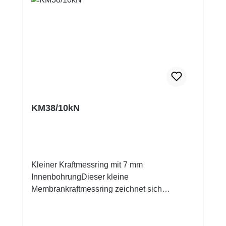
KM38/10kN
Kleiner Kraftmessring mit 7 mm
InnenbohrungDieser kleine
Membrankraftmessring zeichnet sich
besonders durch ein gutes Preis-Leistungs-
Verhältnis aus. Der Ringkraftaufnehmer kann
mit drei Schrauben auf dem Untergrund