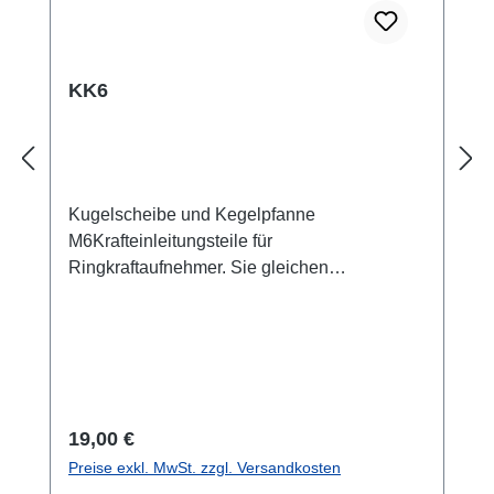
KK6
Kugelscheibe und Kegelpfanne
M6Krafteinleitungsteile für
Ringkraftaufnehmer. Sie gleichen
Parallelitäts- und Winkelabweichungen bis
max. 3 Grad aus. Die gehärteten Stahlteile
sichern somit die nominale Messgenauigkeit
des Sensors bei kritischen
Krafteinleitungsbedingungen ab. Die Größen
sind auf die Schraubenkraftmessung
Regulärer Preis:
19,00 €
abgestimmt. Bitte beachten Sie die
Preise exkl. MwSt. zzgl. Versandkosten
Maximallast!