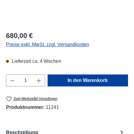
Regulärer Preis:
680,00 €
Preise exkl. MwSt. zzgl. Versandkosten
Lieferzeit ca. 4 Wochen
Produkt Anzahl: Gib den gewünschten Wert e
In den Warenkorb
Zum Merkzettel hinzufügen
Produktnummer:
11241
Beschreibung