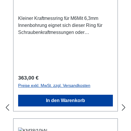
Kleiner Kraftmessring für M6Mit 6,3mm
Innenbohrung eignet sich dieser Ring für
Schraubenkraftmessungen oder
Vorspannkraftmessungen für M6 Schrauben.
Bitte achten Sie auf eine plane
Aufstandsfläche, um eine hohe Genauigkeit
zu erreichen. Von diesem Sensor ist eine
Hochtemperaturversion verfügbar. Mit der
Variante KR29/10kN HT sind
Regulärer Preis:
363,00 €
Bauteilprüfungen in einer Temperaturkammer
Preise exkl. MwSt. zzgl. Versandkosten
bis 150 Grad Celsius möglich. Datenblatt
In den Warenkorb