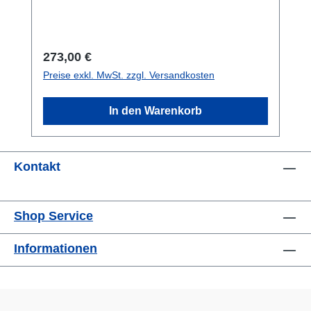
befestigt werden. Der Ringkraftaufnehmer ist
gut geeignet für die Prüfung von Schrauben-
Vorspannkräften bis M7. Optional liefern wir
Regulärer Preis:
273,00 €
diesen Ringkraftaufnehmer mit 4 mm
Preise exkl. MwSt. zzgl. Versandkosten
Innenbohrung.Datenblatt
Montagehinweise
In den Warenkorb
Kontakt
Shop Service
Informationen