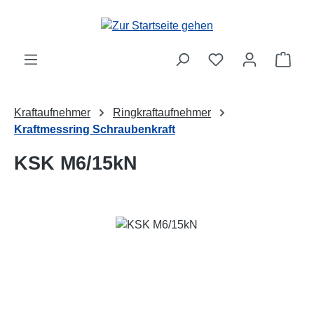
Zum Hauptinhalt springen
Ware
Kraftaufnehmer
Ringkraftaufnehmer
Kraftmessring Schraubenkraft
KSK M6/15kN
Bildergalerie überspringen