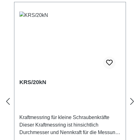
Kegelpfanne (siehe Zubehör) unter dem
Schraubenkopf eingelegt werden.
Datenblatt Montagehinweise
KRS/20kN
Kraftmessring für kleine Schraubenkräfte
Dieser Kraftmessring ist hinsichtlich
Durchmesser und Nennkraft für die Messung
von Vorspannkraft und Setzverhalten von