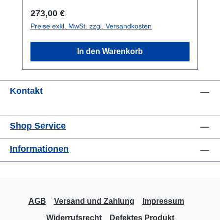
Vorspannkräften bis M7. Optional liefern wir
Regulärer Preis:
273,00 €
diesen Ringkraftaufnehmer mit 4 mm
Preise exkl. MwSt. zzgl. Versandkosten
Innenbohrung.Datenblatt
Montagehinweise
In den Warenkorb
Kontakt
Shop Service
Informationen
AGB
Versand und Zahlung
Impressum
Widerrufsrecht
Defektes Produkt