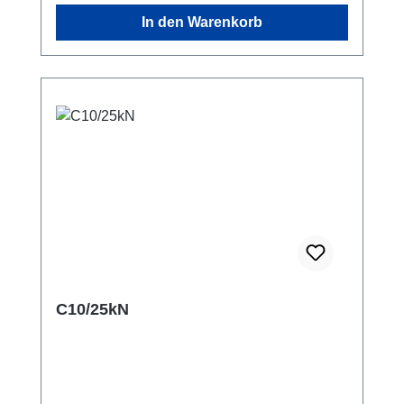
Überwachung von Einpressvorgängen in
In den Warenkorb
Fügepressen. Zur Kompensation von
nichtparalleler Krafteinleitung können
Kugelscheibe und Kegelpfanne (siehe
Zubehör) unter dem Schraubenkopf eingelegt
werden. Datenblatt Montagehinweise
C10/25kN