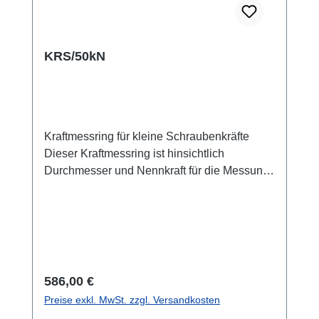
KRS/50kN
Kraftmessring für kleine Schraubenkräfte
Dieser Kraftmessring ist hinsichtlich
Durchmesser und Nennkraft für die Messung
von Vorspannkraft und Setzverhalten von
Schraubverbindungen bei kleinen Kräften
ausgelegt. Auch Betriebskräfte von
Schraubverbindungen können überwacht
werden. Der Sensor wirkt als messende
Unterlegscheibe (force washer). Durch seine
Regulärer Preis:
586,00 €
kleine Bauform eignet sich der Kraftmessring
Preise exkl. MwSt. zzgl. Versandkosten
auch in Verbindung mit Spindeln zur