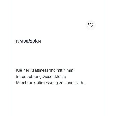
KM38/20kN
Kleiner Kraftmessring mit 7 mm
InnenbohrungDieser kleine
Membrankraftmessring zeichnet sich
besonders durch ein gutes Preis-Leistungs-
Verhältnis aus. Der Ringkraftaufnehmer kann
mit drei Schrauben auf dem Untergrund
befestigt werden. Der Ringkraftaufnehmer ist
gut geeignet für die Prüfung von Schrauben-