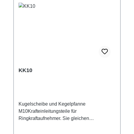
KK10
Kugelscheibe und Kegelpfanne
M10Krafteinleitungsteile für
Ringkraftaufnehmer. Sie gleichen
Parallelitäts- und Winkelabweichungen bis
max. 3 Grad aus. Die gehärteten Stahlteile