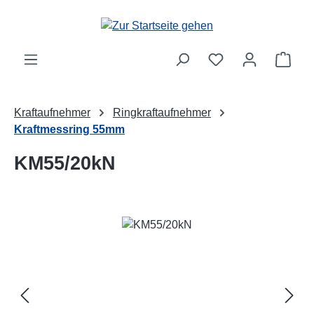
Zum Hauptinhalt springen
Ware
Kraftaufnehmer
Ringkraftaufnehmer
Kraftmessring 55mm
KM55/20kN
Bildergalerie überspringen