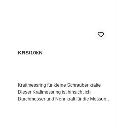
Schraubenkopf eingelegt werden.
Datenblatt Montagehinweise
KRS/10kN
Kraftmessring für kleine Schraubenkräfte
Dieser Kraftmessring ist hinsichtlich
Durchmesser und Nennkraft für die Messung
von Vorspannkraft und Setzverhalten von
Schraubverbindungen bei kleinen Kräften
ausgelegt. Auch Betriebskräfte von
Schraubverbindungen können überwacht