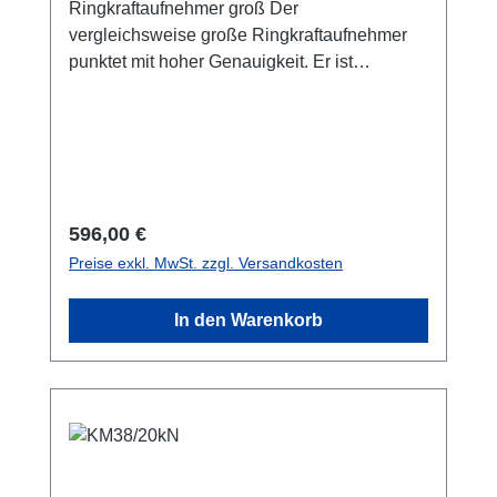
Ringkraftaufnehmer groß Der
vergleichsweise große Ringkraftaufnehmer
punktet mit hoher Genauigkeit. Er ist
preiswert und einfach in der
Anwendung.Datenblatt
Regulärer Preis:
596,00 €
Preise exkl. MwSt. zzgl. Versandkosten
In den Warenkorb