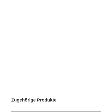
Produktgalerie überspringen
Zugehörige Produkte