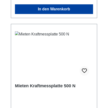
wird nach Drücken von "MAX" angezeigt und
In den Warenkorb
sollte dann mit der Taste "<0>" genullt
werden, um die zweite Messung zu
beginnen. Das Gerät speichert selbst nur die
letzte Maximalkraft.Auf Wunsch erhalten Sie
zusätzlich ein USB-Kabel und die Software
ASTAS. Damit können Sie eine Kraft-Zeit-
Kurve aufzeichnen und in MS-EXCEL
auswerten. Der Preis gilt für die ersten 2
Wochen der Miete. Fragen Sie bitte an, wenn
Sie länger mieten wollen!
Mieten Kraftmessplatte 500 N