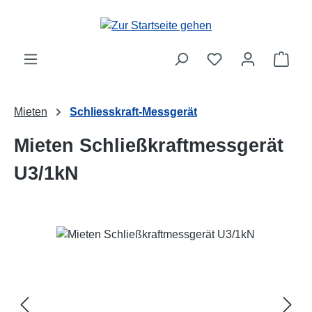
Zum Hauptinhalt springen
Ware
Mieten
Schliesskraft-Messgerät
Mieten Schließkraftmessgerät
U3/1kN
Bildergalerie überspringen