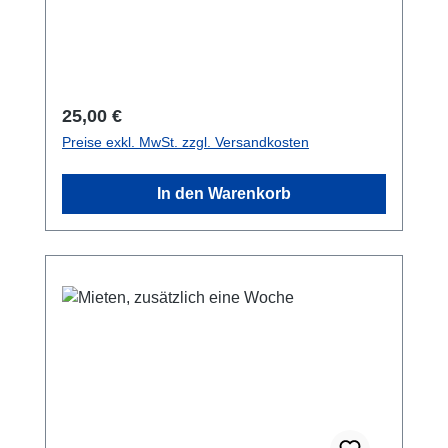
Miete des Schließkraftmessgerätes.
Regulärer Preis:
25,00 €
Preise exkl. MwSt. zzgl. Versandkosten
In den Warenkorb