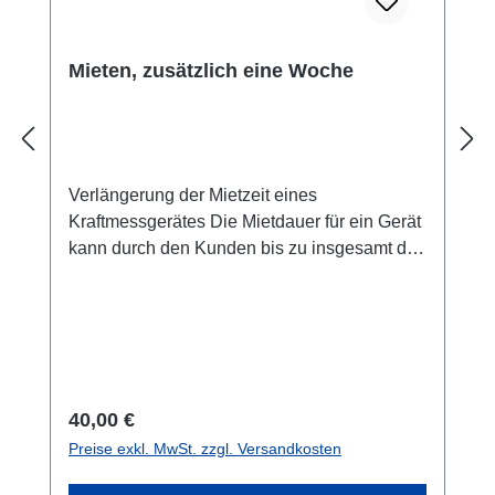
Mieten, zusätzlich eine Woche
Verlängerung der Mietzeit eines
Kraftmessgerätes Die Mietdauer für ein Gerät
kann durch den Kunden bis zu insgesamt drei
Monate verlängert werden, sofern das Gerät
nicht für einen anderen Kunden reserviert ist.
Daher bitten wir um rechtzeitige Rückfrage,
ob eine Verlängerung möglich ist.
Regulärer Preis:
40,00 €
Preise exkl. MwSt. zzgl. Versandkosten