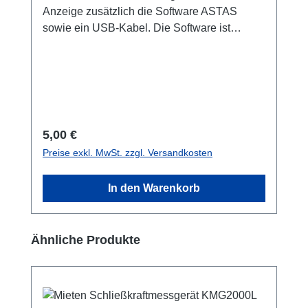
Anzeige zusätzlich die Software ASTAS
sowie ein USB-Kabel. Die Software ist
schnell auf einem Windows-PC installiert und
erlaubt das Speichern von Einzelwerten oder
die Aufzeichnung von sehr schnelllen
Messungen bis 1600 Hz.
Regulärer Preis:
5,00 €
Preise exkl. MwSt. zzgl. Versandkosten
In den Warenkorb
Produktgalerie überspringen
Ähnliche Produkte