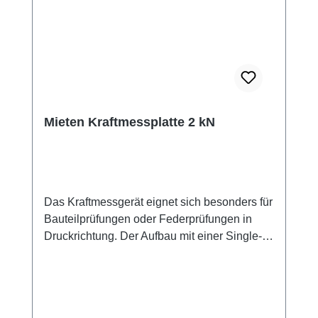
Kurve aufzeichnen und in MS-EXCEL
auswerten. Der Preis gilt für die ersten 2
Wochen der Miete. Fragen Sie bitte an, wenn
Sie länger mieten wollen!
Mieten Kraftmessplatte 2 kN
Das Kraftmessgerät eignet sich besonders für
Bauteilprüfungen oder Federprüfungen in
Druckrichtung. Der Aufbau mit einer Single-
Point Wägezelle mit Platten oben und unten
erlaubt ein einfaches Positionieren des
Prüflings mit hoher Messgenauigkeit. Auf den
Fotos sehen Sie auch die einfache Messung