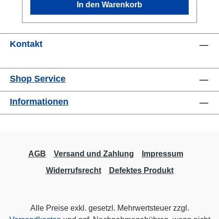
In den Warenkorb
ersten 2 Wochen der Miete. Fragen Sie bitte
an, wenn Sie länger mieten wollen! Achtung:
die Lieferzeitangabe ist unverbindlich!
Kontakt
Anleitung
Shop Service
Informationen
AGB
Versand und Zahlung
Impressum
Widerrufsrecht
Defektes Produkt
Alle Preise exkl. gesetzl. Mehrwertsteuer zzgl.