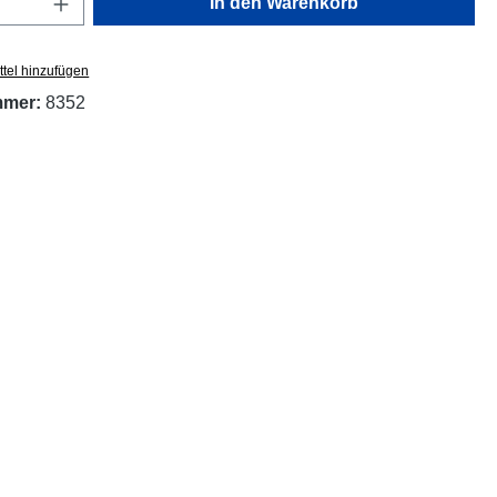
In den Warenkorb
tel hinzufügen
mmer:
8352