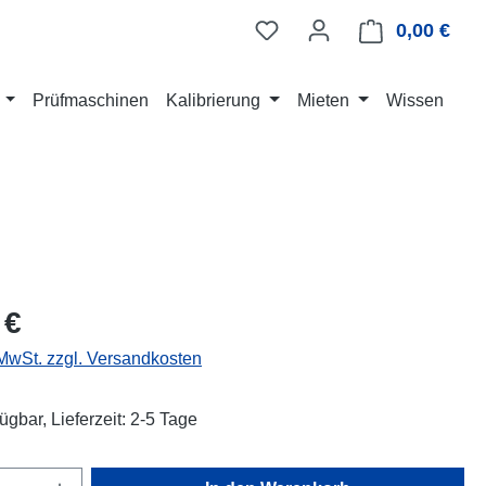
0,00 €
Ware
Prüfmaschinen
Kalibrierung
Mieten
Wissen
eis:
 €
 MwSt. zzgl. Versandkosten
ügbar, Lieferzeit: 2-5 Tage
Anzahl: Gib den gewünschten Wert ein oder