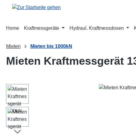
m Hauptinhalt springen
Zur Suche springen
Zur Hauptnavigation springen
Home
Kraftmessgeräte
Hydraul. Kraftmessdosen
Mieten
Mieten bis 1000kN
Mieten Kraftmessgerät 
Bildergalerie überspringen