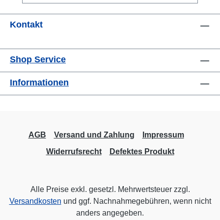
in der Produktion entsprechend, ISO 9001.
Mittels USB-Schnittstelle und beigefügter
Kontakt
Software ASTAS können bis zu 1600
Messwerte pro Sekunde auf einem PC als
Textfile aufgezeichnet werden.Datenblatt
Shop Service
Informationen
AGB
Versand und Zahlung
Impressum
Widerrufsrecht
Defektes Produkt
Alle Preise exkl. gesetzl. Mehrwertsteuer zzgl.
Versandkosten
und ggf. Nachnahmegebühren, wenn nicht
anders angegeben.