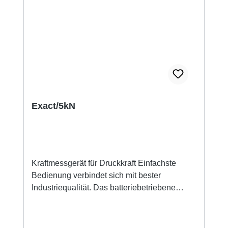
Exact/5kN
Kraftmessgerät für Druckkraft Einfachste
Bedienung verbindet sich mit bester
Industriequalität. Das batteriebetriebene
Kraftmessgerät für die Messung von
Druckkräften eignet sich für Kraftmessungen
an Pressen oder Maschinen, einfache