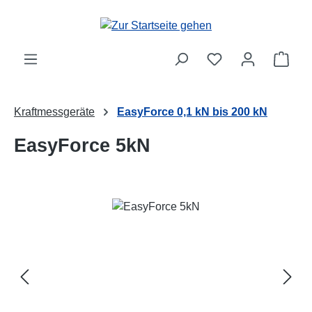
Zum Hauptinhalt springen
Ware
Kraftmessgeräte
EasyForce 0,1 kN bis 200 kN
EasyForce 5kN
Bildergalerie überspringen