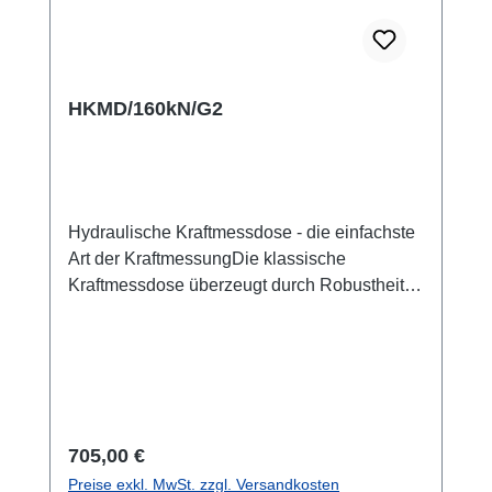
HKMD/160kN/G2
Hydraulische Kraftmessdose - die einfachste
Art der KraftmessungDie klassische
Kraftmessdose überzeugt durch Robustheit
und Einfachheit. Batteriewechsel, Auswahl
der Einheit und andere Einstellungen gibt es
hier nicht. Der rote Maximalwert-
Schleppzeiger wird vom schwarzen Zeiger
mitgenommen und bleibt in seiner maximalen
Position stehen. So kann der Maximalwert
Regulärer Preis:
705,00 €
komfortabel abgelesen werden. Der rote
Preise exkl. MwSt. zzgl. Versandkosten