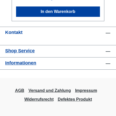
Zeiger kann nach der Messung per
Drehrädchen auf die Nullposition
In den Warenkorb
zurückgesetzt werden. Die Kraftmessdose
eignet sich ideal zur Presskraftmessung und
ähnliche Anwendungen. Die Kraft sollte
Kontakt
langsam und planparallel aufgebracht
werden. Messbereich: ab 5% der
NennlastAblesegenauigkeit: ca. 1% der
Shop Service
NennlastGenauigkeitsklasse: 2% der
Nennlast Lieferung inkl. Kalibrierzertifikat
Informationen
(rückführbar auf das nationale Kraftnormal) in
10 Stufen.Datenblatt
AGB
Versand und Zahlung
Impressum
Widerrufsrecht
Defektes Produkt