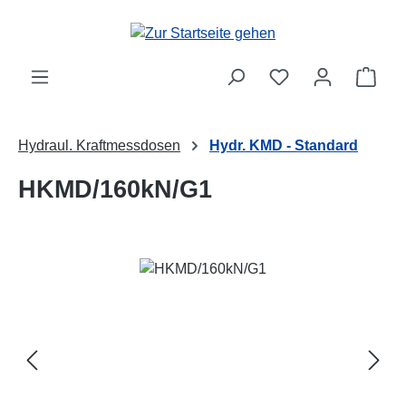
Zum Hauptinhalt springen
Ware
Hydraul. Kraftmessdosen
Hydr. KMD - Standard
HKMD/160kN/G1
Bildergalerie überspringen