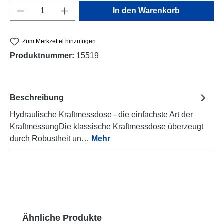
Produkt Anzahl: Gib den gewünschten Wert e
In den Warenkorb
Zum Merkzettel hinzufügen
Produktnummer:
15519
Beschreibung
Hydraulische Kraftmessdose - die einfachste Art der
KraftmessungDie klassische Kraftmessdose überzeugt
durch Robustheit un…
Mehr
Produktgalerie überspringen
Ähnliche Produkte