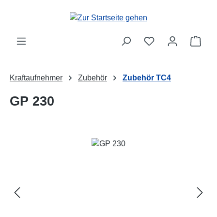
Zum Hauptinhalt springen
Ware
Kraftaufnehmer
Zubehör
Zubehör TC4
GP 230
Bildergalerie überspringen