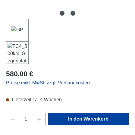
Regulärer Preis:
580,00 €
Preise exkl. MwSt. zzgl. Versandkosten
Lieferzeit ca. 4 Wochen
Produkt Anzahl: Gib den gewünschten Wert e
In den Warenkorb