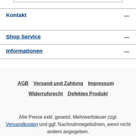
für dynamische Prüfungen. Um bei einer
hohe Anzahl von Lastzyklen dauerfest zu
Kontakt
sein, sollte er bis max. 70% der Nennlast in
eine Kraftrichtung und bis max. 50% der
Nennlast in beide Richtungen belastet
Shop Service
werden. Für Zugkrafteinleitung mit hohen
Genauigkeitsanforderungen sollte unbedingt
Informationen
die angebotene Gegenplatte verwendet
werden. Weitere im Datenblatt dargestellte
Krafteinleitungsteile sowie die
Genauigkeitsklasse 0,5 nach ISO 376
erhalten Sie auf Anfrage. Der Sensor wird mit
AGB
Versand und Zahlung
Impressum
Kalibrierzertifikat in Druckrichtung geliefert.
Widerrufsrecht
Defektes Produkt
Datenblatt
Alle Preise exkl. gesetzl. Mehrwertsteuer zzgl.
Versandkosten
und ggf. Nachnahmegebühren, wenn nicht
anders angegeben.