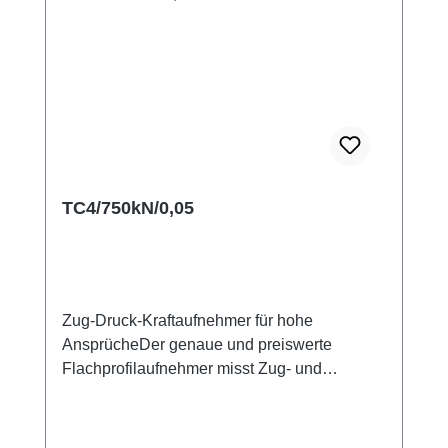
TC4/750kN/0,05
Zug-Druck-Kraftaufnehmer für hohe
AnsprücheDer genaue und preiswerte
Flachprofilaufnehmer misst Zug- und
Druckkräfte. Querkräfte und Biegemomente
kann er aufgrund seiner aufwendigen
Bauform sehr gut kompensieren. Der TC4