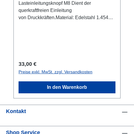
Lasteinleitungsknopf M8 Dient der
querkraftfreien Einleitung
von Druckkräften.Material: Edelstahl 1.4542
gehärtet auf 42 HRCHöhe eingeschraubt: 8
mm.
Regulärer Preis:
33,00 €
Preise exkl. MwSt. zzgl. Versandkosten
In den Warenkorb
Kontakt
Shop Service