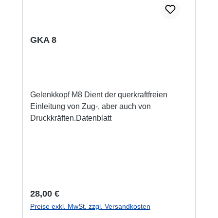
GKA 8
Gelenkkopf M8 Dient der querkraftfreien
Einleitung von Zug-, aber auch von
Druckkräften.Datenblatt
Regulärer Preis:
28,00 €
Preise exkl. MwSt. zzgl. Versandkosten