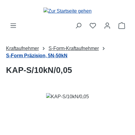
Zum Hauptinhalt springen
Ware
Kraftaufnehmer
S-Form-Kraftaufnehmer
S-Form Präzision, 5N-50kN
KAP-S/10kN/0,05
Bildergalerie überspringen