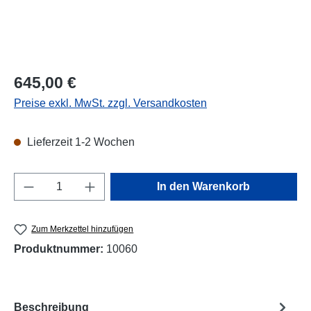
Regulärer Preis:
645,00 €
Preise exkl. MwSt. zzgl. Versandkosten
Lieferzeit 1-2 Wochen
Produkt Anzahl: Gib den gewünschten Wert e
In den Warenkorb
Zum Merkzettel hinzufügen
Produktnummer:
10060
Beschreibung