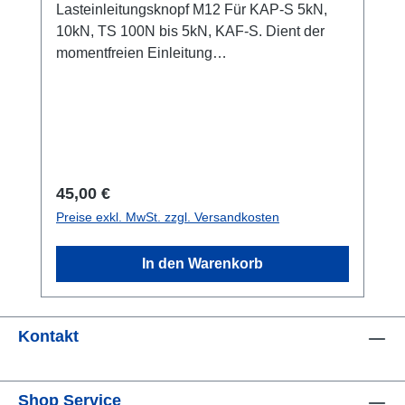
Lasteinleitungsknopf M12 Für KAP-S 5kN,
10kN, TS 100N bis 5kN, KAF-S. Dient der
momentfreien Einleitung
von Druckkräften. Material: Edelstahl 1.4542
gehärtet auf 42 HRCHöhe eingeschraubt: 15
mm
Regulärer Preis:
45,00 €
Preise exkl. MwSt. zzgl. Versandkosten
In den Warenkorb
Kontakt
Shop Service