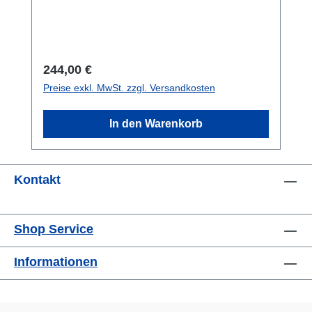
geeignet für Messungen, die wenig Raum
zulassen. Das Edelstahlgehäuse ist komplett
laserverschweißt.Datenblatt
Regulärer Preis:
244,00 €
Preise exkl. MwSt. zzgl. Versandkosten
In den Warenkorb
Kontakt
Shop Service
Informationen