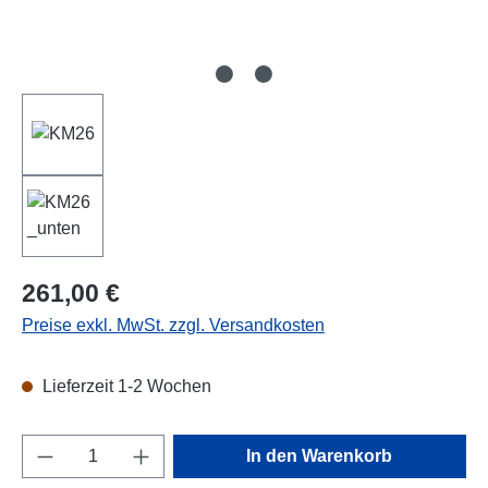
Regulärer Preis:
261,00 €
Preise exkl. MwSt. zzgl. Versandkosten
Lieferzeit 1-2 Wochen
Produkt Anzahl: Gib den gewünschten Wert e
In den Warenkorb