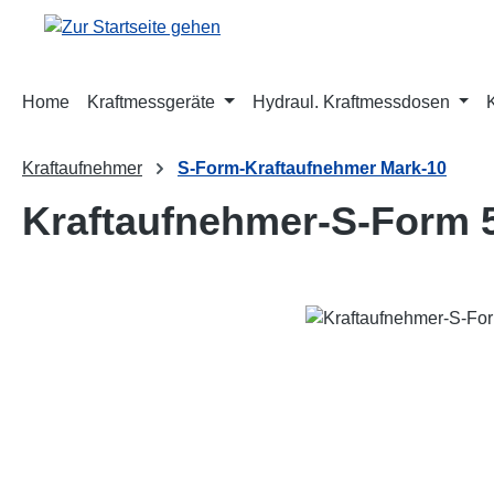
m Hauptinhalt springen
Zur Suche springen
Zur Hauptnavigation springen
Home
Kraftmessgeräte
Hydraul. Kraftmessdosen
Kraftaufnehmer
S-Form-Kraftaufnehmer Mark-10
Kraftaufnehmer-S-Form 
Bildergalerie überspringen