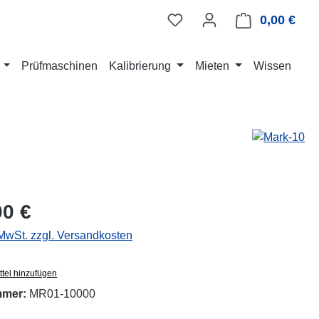
0,00 €
Ware
Prüfmaschinen
Kalibrierung
Mieten
Wissen
eis:
00 €
 MwSt. zzgl. Versandkosten
tel hinzufügen
mmer:
MR01-10000