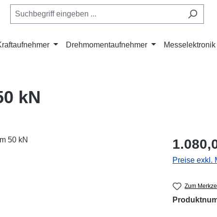
Kraftaufnehmer
Drehmomentaufnehmer
Messelektronik
50 kN
Regulärer Pr
1.080,
Preise exkl.
Zum Merkzet
Produktnu