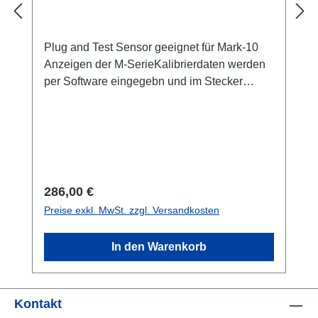
Plug and Test Sensor geeignet für Mark-10
Anzeigen der M-SerieKalibrierdaten werden
per Software eingegebn und im Stecker
gespeichert.Richtpreis: Bitte lassen Sie sich
diesen Artikel anbieten!
Regulärer Preis:
286,00 €
Preise exkl. MwSt. zzgl. Versandkosten
In den Warenkorb
Kontakt