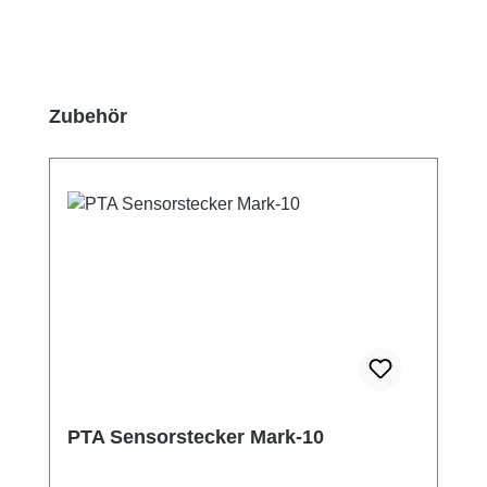
Produktgalerie überspringen
Zubehör
PTA Sensorstecker Mark-10