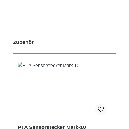
Produktgalerie überspringen
Zubehör
PTA Sensorstecker Mark-10