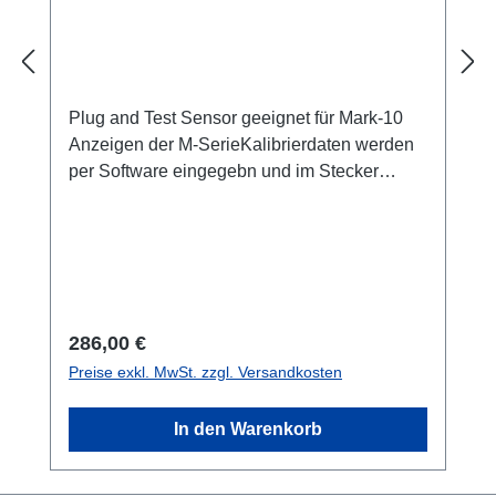
Plug and Test Sensor geeignet für Mark-10
Anzeigen der M-SerieKalibrierdaten werden
per Software eingegebn und im Stecker
gespeichert.Richtpreis: Bitte lassen Sie sich
diesen Artikel anbieten!
Regulärer Preis:
286,00 €
Preise exkl. MwSt. zzgl. Versandkosten
In den Warenkorb