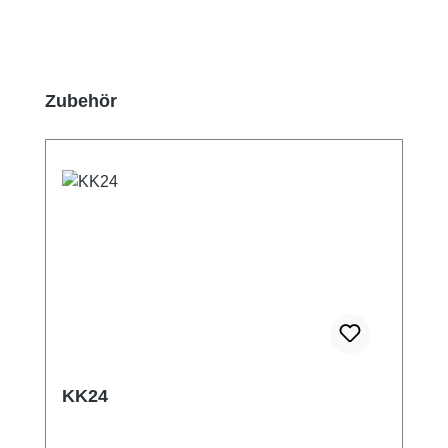
Produktgalerie überspringen
Zubehör
KK24