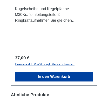
Kugelscheibe und Kegelpfanne
M30Krafteinleitungsteile für
Ringkraftaufnehmer. Sie gleichen
Parallelitäts- und Winkelabweichungen bis
max. 3 Grad aus. Die gehärteten Stahlteile
sichern somit die nominale Messgenauigkeit
des Sensors bei kritischen
Krafteinleitungsbedingungen ab. Die Größen
sind auf die Schraubenkraftmessung
Regulärer Preis:
37,00 €
abgestimmt. Bitte beachten Sie die
Preise exkl. MwSt. zzgl. Versandkosten
Maximallast!
In den Warenkorb
Produktgalerie überspringen
Ähnliche Produkte