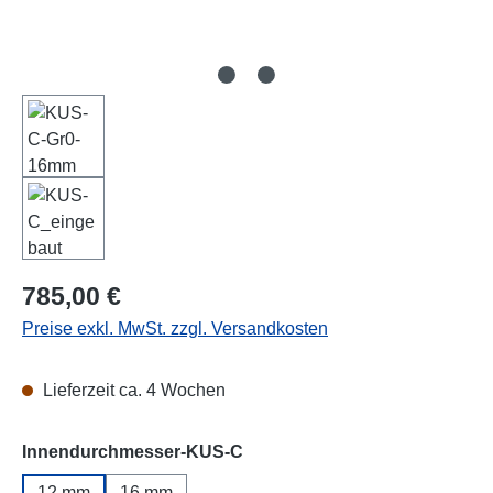
Regulärer Preis:
785,00 €
Preise exkl. MwSt. zzgl. Versandkosten
Lieferzeit ca. 4 Wochen
auswählen
Innendurchmesser-KUS-C
12 mm
16 mm