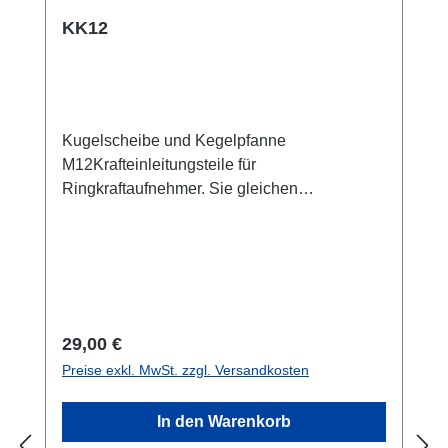
KK12
Kugelscheibe und Kegelpfanne
M12Krafteinleitungsteile für
Ringkraftaufnehmer. Sie gleichen
Parallelitäts- und Winkelabweichungen bis
max. 3 Grad aus. Die gehärteten Stahlteile
sichern somit die nominale Messgenauigkeit
des Sensors bei kritischen
Krafteinleitungsbedingungen ab. Die Größen
sind auf die Schraubenkraftmessung
Regulärer Preis:
29,00 €
abgestimmt. Bitte beachten Sie die
Preise exkl. MwSt. zzgl. Versandkosten
Maximallast!
In den Warenkorb