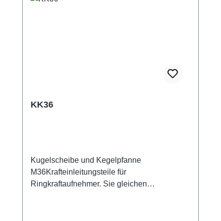
KK36
Kugelscheibe und Kegelpfanne
M36Krafteinleitungsteile für
Ringkraftaufnehmer. Sie gleichen
Parallelitäts- und Winkelabweichungen bis
max. 3 Grad aus. Die gehärteten Stahlteile
sichern somit die nominale Messgenauigkeit