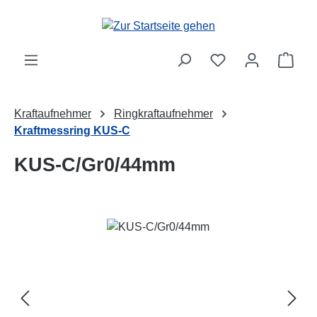
Zum Hauptinhalt springen
Ware
Kraftaufnehmer
Ringkraftaufnehmer
Kraftmessring KUS-C
KUS-C/Gr0/44mm
Bildergalerie überspringen