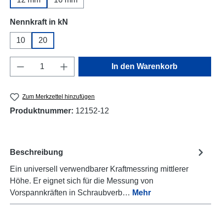
auswählen
Nennkraft in kN
10
20
Produkt Anzahl: Gib den gewünschten Wert e
In den Warenkorb
Zum Merkzettel hinzufügen
Produktnummer:
12152-12
Beschreibung
Ein universell verwendbarer Kraftmessring mittlerer
Höhe. Er eignet sich für die Messung von
Vorspannkräften in Schraubverb…
Mehr