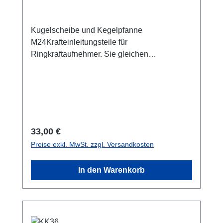
Kugelscheibe und Kegelpfanne
M24Krafteinleitungsteile für
Ringkraftaufnehmer. Sie gleichen
Parallelitäts- und Winkelabweichungen bis
max. 3 Grad aus. Die gehärteten Stahlteile
sichern somit die nominale Messgenauigkeit
des Sensors bei kritischen
Krafteinleitungsbedingungen ab. Die Größen
sind auf die Schraubenkraftmessung
Regulärer Preis:
33,00 €
abgestimmt. Bitte beachten Sie die
Preise exkl. MwSt. zzgl. Versandkosten
Maximallast!
In den Warenkorb