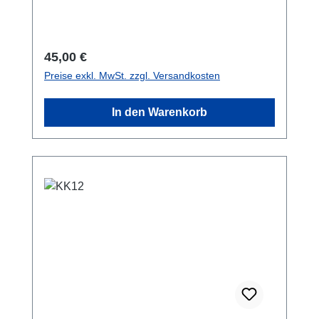
des Sensors bei kritischen
Krafteinleitungsbedingungen ab. Die Größen
sind auf die Schraubenkraftmessung
Regulärer Preis:
45,00 €
abgestimmt. Bitte beachten Sie die
Preise exkl. MwSt. zzgl. Versandkosten
Maximallast!
In den Warenkorb