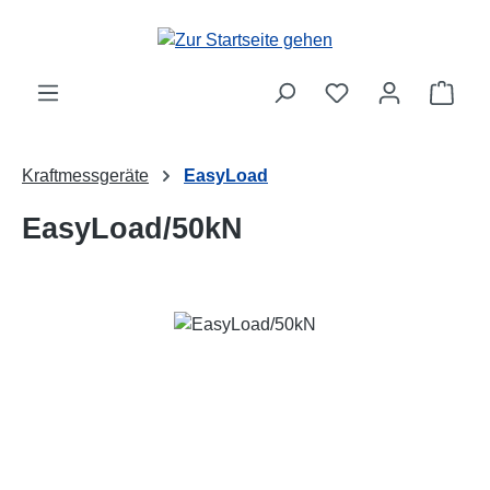
Zum Hauptinhalt springen
Ware
Kraftmessgeräte
EasyLoad
EasyLoad/50kN
Bildergalerie überspringen