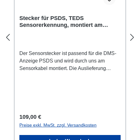
Stecker für PSDS, TEDS
Sensorerkennung, montiert am
Sensor
Der Sensorstecker ist passend für die DMS-
Anzeige PSDS und wird durch uns am
Sensorkabel montiert. Die Auslieferung
erfolgt inklusive TEDS-Chip, dieser wird mit
den Kalibrierdaten des Kraftaufnehmers
beschrieben (Justage). Zusätzlich erfolgt eine
Lastprobe der Messkette.
Regulärer Preis:
109,00 €
Preise exkl. MwSt. zzgl. Versandkosten