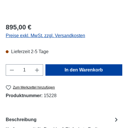
Regulärer Preis:
895,00 €
Preise exkl. MwSt. zzgl. Versandkosten
Lieferzeit 2-5 Tage
Produkt Anzahl: Gib den gewünschten Wert e
In den Warenkorb
Zum Merkzettel hinzufügen
Produktnummer:
15228
Beschreibung