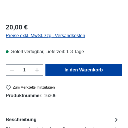
Regulärer Preis:
20,00 €
Preise exkl. MwSt. zzgl. Versandkosten
Sofort verfügbar, Lieferzeit: 1-3 Tage
Produkt Anzahl: Gib den gewünschten Wert e
In den Warenkorb
Zum Merkzettel hinzufügen
Produktnummer:
16306
Beschreibung